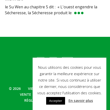
le Su Wen au chapitre 5 dit : « L'ouest engendre la
Sécheresse, la Sécheresse produit le
Nous utilisons des cookies pour vous
garantir la meilleure expérience sur
notre site. Si vous continuez à utiliser
ce dernier, nous considérerons que
© 2026
VIE PRIVÉE
CONDITIONS GÉNÉRALES DE
vous acceptez l'utilisation des cookies.
VENTE
QUALITÉ – PRISE EN CHARGE –
En savoir plus
RÈGLEMENTAIRE
BIBLIOGRAPHIE
Accepter